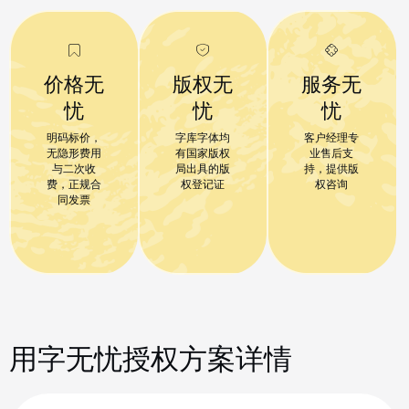
价格无
版权无
服务无
忧
忧
忧
明码标价，
字库字体均
客户经理专
无隐形费用
有国家版权
业售后支
与二次收
局出具的版
持，提供版
费，正规合
权登记证
权咨询
同发票
用字无忧授权方案详情